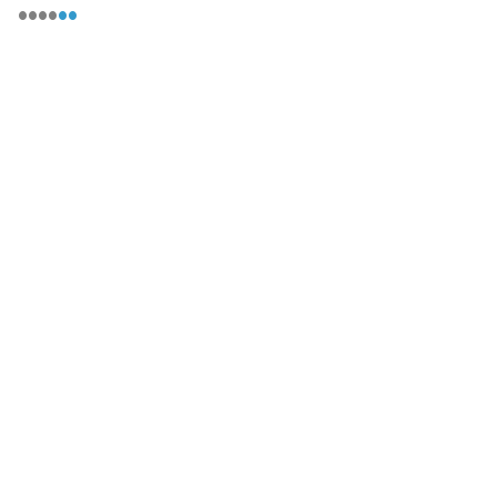
••••
••