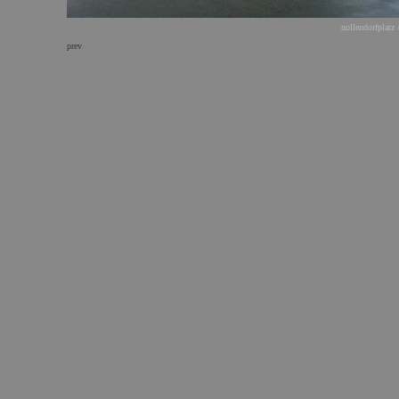
nollendorfplatz 
prev