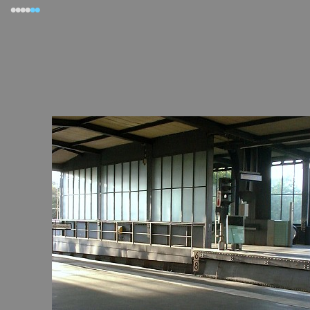
••••
••